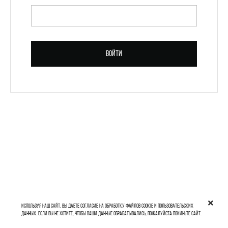
ПАРОЛЬ *
Войти
Зарегистрироваться
Используя наш сайт, вы даете согласие на обработку файлов cookie и пользовательских
данных. Если вы не хотите, чтобы ваши данные обрабатывались, пожалуйста покиньте сайт.