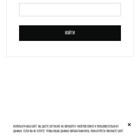
ПАРОЛЬ *
Войти
Зарегистрироваться
Используя наш сайт, вы даете согласие на обработку файлов cookie и пользовательских
данных. Если вы не хотите, чтобы ваши данные обрабатывались, пожалуйста покиньте сайт.