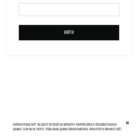
ПАРОЛЬ *
Войти
Зарегистрироваться
Используя наш сайт, вы даете согласие на обработку файлов cookie и пользовательских
данных. Если вы не хотите, чтобы ваши данные обрабатывались, пожалуйста покиньте сайт.