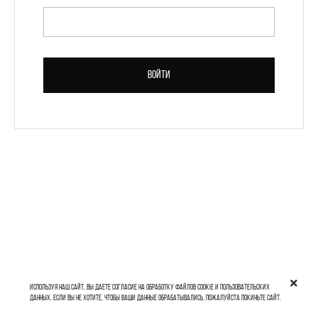
ПАРОЛЬ *
Войти
Зарегистрироваться
Используя наш сайт, вы даете согласие на обработку файлов cookie и пользовательских
данных. Если вы не хотите, чтобы ваши данные обрабатывались, пожалуйста покиньте сайт.