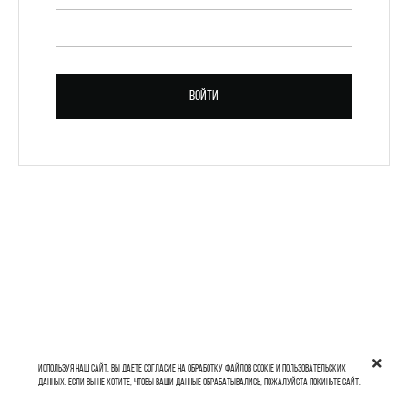
ПАРОЛЬ *
Войти
Зарегистрироваться
Используя наш сайт, вы даете согласие на обработку файлов cookie и пользовательских
данных. Если вы не хотите, чтобы ваши данные обрабатывались, пожалуйста покиньте сайт.