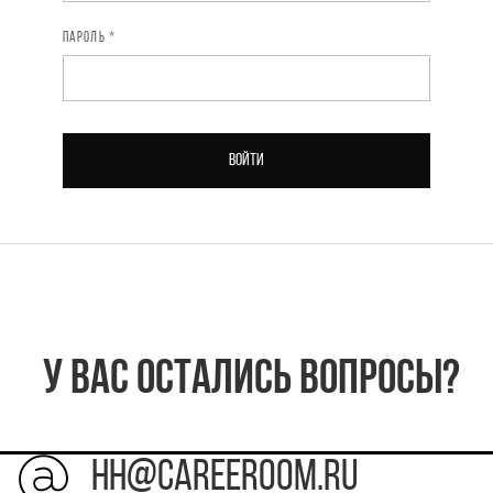
ПАРОЛЬ *
ЭЛЕКТРОННАЯ ПОЧТА *
ПАРОЛЬ *
Войти
Зарегистрироваться
У Вас остались вопросы?
HH@careeroom.ru