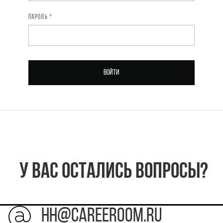
ПАРОЛЬ *
ЭЛЕКТРОННАЯ ПОЧТА *
ПАРОЛЬ *
Войти
Зарегистрироваться
У Вас остались вопросы?
HH@careeroom.ru