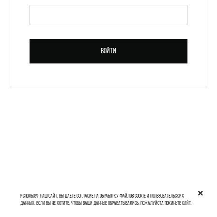
ПАРОЛЬ *
Войти
Зарегистрироваться
Используя наш сайт, вы даете согласие на обработку файлов cookie и пользовательских
данных. Если вы не хотите, чтобы ваши данные обрабатывались, пожалуйста покиньте сайт.