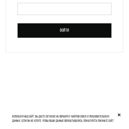
ПАРОЛЬ *
Войти
Зарегистрироваться
Используя наш сайт, вы даете согласие на обработку файлов cookie и пользовательских
данных. Если вы не хотите, чтобы ваши данные обрабатывались, пожалуйста покиньте сайт.